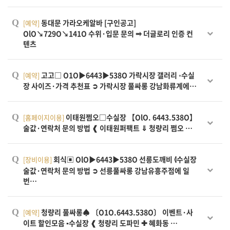
Q
동대문 가라오케알바 [구인공고]
[예약]
OlO↘729O↘141O 수위·입문 문의 ⥤ 더글로리 인증 컨
텐츠
Q
고고□ O1O▶6443▶538O 가락시장 갤러리 ◦수실
[예약]
장 사이즈·가격 추천표 ➲ 가락시장 풀싸롱 강남화류계에…
Q
이태원쩜오□수실장 【OlO. 6443.538O】
[홈페이지이용]
술값·연락처 문의 방법 ❰ 이태원퍼팩트 ⇓ 청량리 쩜오 …
Q
회식▣ OlO▶6443▶538O 선릉도깨비 ⦉수실장
[장비이용]
술값·연락처 문의 방법 ➲ 선릉풀싸롱 강남유흥주점에 일
번…
Q
청량리 풀싸롱♠ 〔O1O.6443.538O〕 이벤트·사
[예약]
이트 할인모음 ▪수실장 ❰ 청량리 도파민 ✚ 혜화동 …