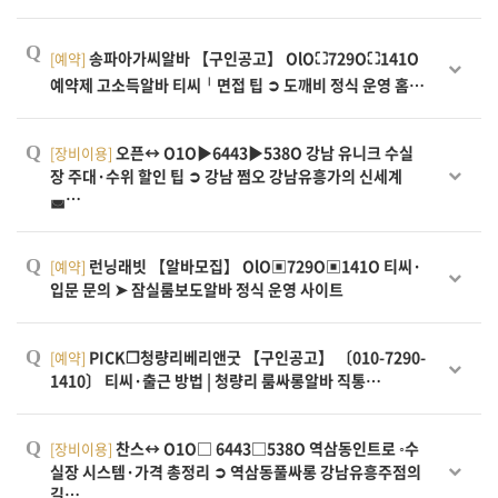
Q
송파아가씨알바 【구인공고】 OlO⛶729O⛶141O
[예약]
예약제 고소득알바 티씨╵면접 팁 ➲ 도깨비 정식 운영 홈…
Q
오픈↔ O1O▶6443▶538O 강남 유니크 수실
[장비이용]
장 주대·수위 할인 팁 ➲ 강남 쩜오 강남유흥가의 신세계
◛…
Q
런닝래빗 【알바모집】 OlO▣729O▣141O 티씨·
[예약]
입문 문의 ➤ 잠실룸보도알바 정식 운영 사이트
Q
PICK❒청량리베리앤굿 【구인공고】 〔010-7290-
[예약]
1410〕 티씨·출근 방법 | 청량리 룸싸롱알바 직통…
Q
찬스↔ O1O□ 6443□538O 역삼동인트로 ◦수
[장비이용]
실장 시스템·가격 총정리 ➲ 역삼동풀싸롱 강남유흥주점의
길…