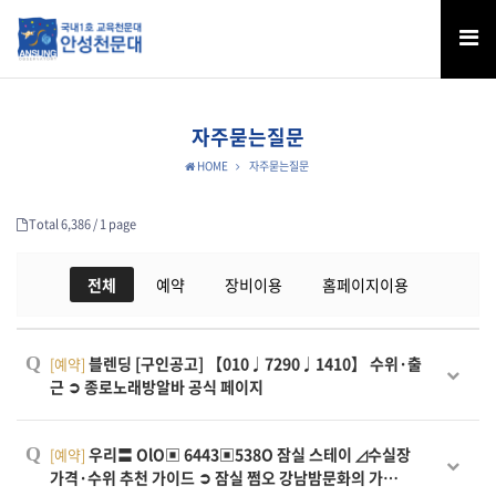
자주묻는질문
HOME
자주묻는질문
Total 6,386 /
1 page
전체
예약
장비이용
홈페이지이용
Q
블렌딩 [구인공고] 【010♩7290♩1410】 수위·출
[예약]
근 ➲ 종로노래방알바 공식 페이지
Q
우리〓 OlO▣ 6443▣538O 잠실 스테이 ◿수실장
[예약]
가격·수위 추천 가이드 ➲ 잠실 쩜오 강남밤문화의 가…