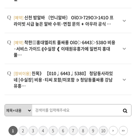
Q
신천 밤알바 〔언니알바〕 OlO≫729O≫141O 프
[예약]
라이빗 시급 높은 알바 수위·면접 문의 ➧ 아우라 공식 …
Q
착한▥홍대엘리트 풀싸롱 OlO▷6443▷538O 비용
[예약]
·서비스 가이드 ⸨수실장 ❰ 이태원유흥가에 일번지 홍대
풀…
Q
친목》 【010♩6443♩5380】 청담동사라있
[장비이용]
네 [수실장] 비용·티씨 포함/미포함 ➲ 청담동풀싸롱 강남
유흥…
2
3
4
5
6
7
8
9
10
1