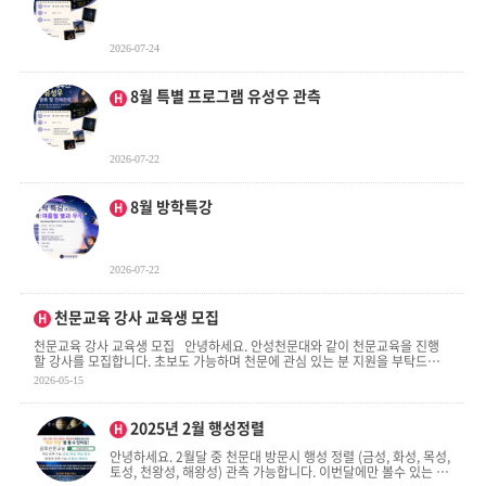
2026-07-24
인기글
8월 특별 프로그램 유성우 관측
H
2026-07-22
인기글
8월 방학특강
H
2026-07-22
인기글
천문교육 강사 교육생 모집
H
천문교육 강사 교육생 모집 안녕하세요. 안성천문대와 같이 천문교육을 진행
할 강사를 모집합니다. 초보도 가능하며 천문에 관심 있는 분 지원을 부탁드립
니다. 안성천문대 . . .
2026-05-15
인기글
2025년 2월 행성정렬
H
안녕하세요. 2월달 중 천문대 방문시 행성 정렬 (금성, 화성, 목성,
토성, 천왕성, 해왕성) 관측 가능합니다. 이번달에만 볼수 있는 행