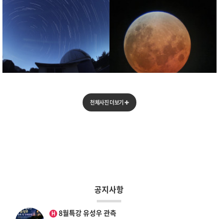
성운
태양
천체사진 더보기
일주
월식
공지사항
인기글
8월특강 유성우 관측
H