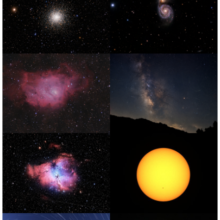
홍염
성운
성단.M13
은하
성운
은하수