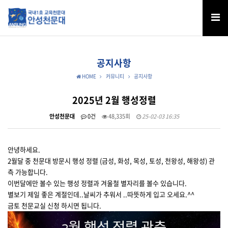
공지사항
HOME
커뮤니티
공지사항
2025년 2월 행성정렬
안성천문대
0건
48,335회
25-02-03 16:35
안녕하세요.
2월달 중 천문대 방문시 행성 정렬 (금성, 화성, 목성, 토성, 천왕성, 해왕성) 관
측 가능합니다.
이번달에만 볼수 있는 행성 정렬과 겨울철 별자리를 볼수 있습니다.
별보기 제일 좋은 계절인데..날씨가 추워서 ..따뜻하게 입고 오세요.^^
금토 천문교실 신청 하시면 됩니다.