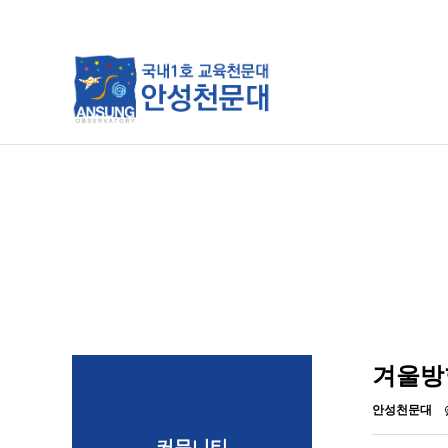
류
하위분류
하위분류
겨울방학
안성천문대
커뮤니티