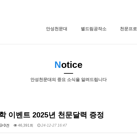
안성천문대
별드림공작소
천문프로
N
otice
안성천문대의 중요 소식을 알려드립니다
 이벤트 2025년 천문달력 증정
0건
46,391회
24-12-27 16:47