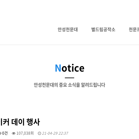
안성천문대
별드림공작소
천문
N
otice
안성천문대의 중요 소식을 알려드립니다
이커 데이 행사
0건
107,038회
21-04-29 22:37