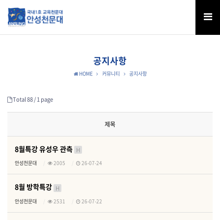
공지사항
HOME
커뮤니티
공지사항
Total 88 /
1 page
제목
8월특강 유성우 관측
H
안성천문대
2005
26-07-24
8월 방학특강
H
안성천문대
2531
26-07-22