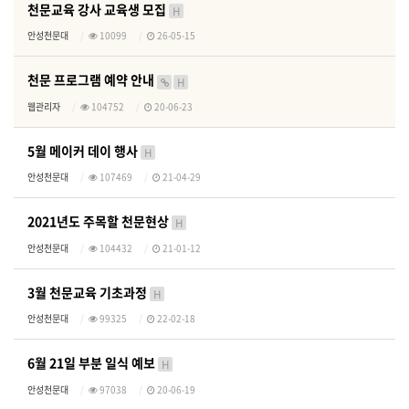
천문교육 강사 교육생 모집
H
안성천문대
10099
26-05-15
천문 프로그램 예약 안내
H
웹관리자
104752
20-06-23
5월 메이커 데이 행사
H
안성천문대
107469
21-04-29
2021년도 주목할 천문현상
H
안성천문대
104432
21-01-12
3월 천문교육 기초과정
H
안성천문대
99325
22-02-18
6월 21일 부분 일식 예보
H
안성천문대
97038
20-06-19