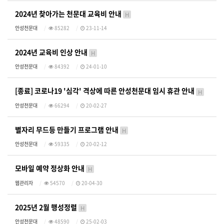
2024년 찾아가는 천문대 교육비 안내
H
안성천문대
85282
23-11-14
2024년 교육비 인상 안내
H
안성천문대
84392
24-01-10
[종료] 코로나19 '심각' 격상에 따른 안성천문대 임시 휴관 안내
H
안성천문대
66294
20-02-27
별자리 무드등 만들기 프로그램 안내
H
안성천문대
59335
20-02-12
모바일 예약 정상화 안내
H
웹관리자
54570
20-04-30
2025년 2월 행성정렬
H
안성천문대
48590
25-02-03